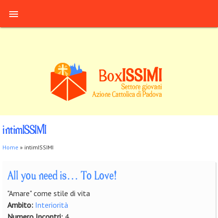
Salta al contenuto principale

intimISSIMI
Tu sei qui
Home
» intimISSIMI
All you need is… To Love!
"Amare" come stile di vita
Ambito:
Interiorità
Numero Incontri:
4