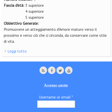
Fascia d'età:
3 superiore
4 superiore
5 superiore
Obbiettivo Generale:
Promuovere un atteggiamento d'Amore maturo verso il
prossimo e verso ciò che ci circonda, da conservare come stile
di vita.
Leggi tutto
su All you need is… To Love!
Accesso utente
Username or email
*