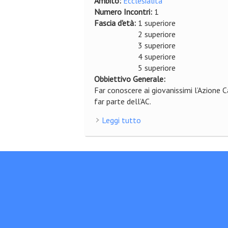
Ambito:
Ecclesialità
Numero Incontri:
1
Fascia d'età:
1 superiore
2 superiore
3 superiore
4 superiore
5 superiore
Obbiettivo Generale:
Far conoscere ai giovanissimi l’Azione 
far parte dell’AC.
Leggi tutto
su Bella storia di AC - AC