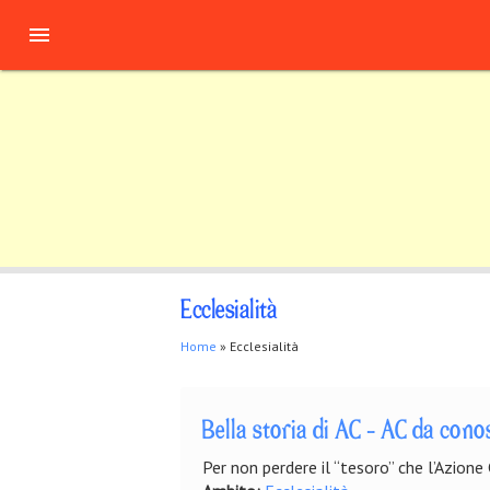
Salta al contenuto principale

Ecclesialità
Tu sei qui
Home
» Ecclesialità
Bella storia di AC - AC da cono
Per non perdere il “tesoro” che l’Azione