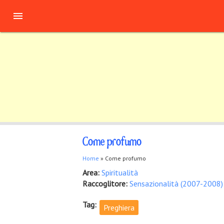
Salta al contenuto principale

Come profumo
Tu sei qui
Home
» Come profumo
Area:
Spiritualità
Raccoglitore:
Sensazionalità (2007-2008)
Tag:
Preghiera