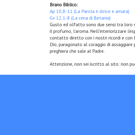
Brano Biblico:
Ap 10,8-11 (La Parola è dolce e amara)
Gv 12,1-8 (La cena di Betania)
Gusto ed olfatto sono due sensi tra loro s
il profumo, l'aroma. Nell'interiorizzare l'
contatto diretto con i nostri ricordi e con
Dio, paragonato al coraggio di assaggiare 
preghiera che sale al Padre.
Attenzione, non sei iscritto al sito: non p