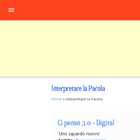
Salta al contenuto principale

Interpretare la Parola
Tu sei qui
Home
» Interpretare la Parola
Ci penso 3.0 - Digital
'Uno sguardo nuovo'