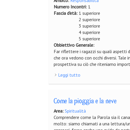
Ambito:
Responsabilità
Numero Incontri:
1
Fascia d'età:
1 superiore
2 superiore
3 superiore
4 superiore
5 superiore
Obbiettivo Generale:
Far riflettere i ragazzi su quali aspetti
che ora vedono con occhi diversi. Tale 
prospettiva su ciò che riteniamo import
Leggi tutto
su Ci penso 3.0 - Digital
Come la pioggia e la neve
Area:
Spiritualità
Comprendere come la Parola sia il canal
molto: siamo chiamati a una lettura/un 