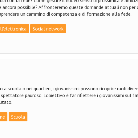
media con la fede? Come gestire il nuovo senso di prossimità e amici
e è ancora possibile? Affronteremo queste domande attuali non per d
ntraprendere un cammino di competenza e di formazione alla fede.
l'elettronica
Social network
nuare il viaggio...
 a scuola o nei quartieri, i giovanissimi possono ricoprire ruoli diversi
spettatore pauroso. L’obiettivo è far riflettere i giovanissimi sul fa
utato.
one
Scuola