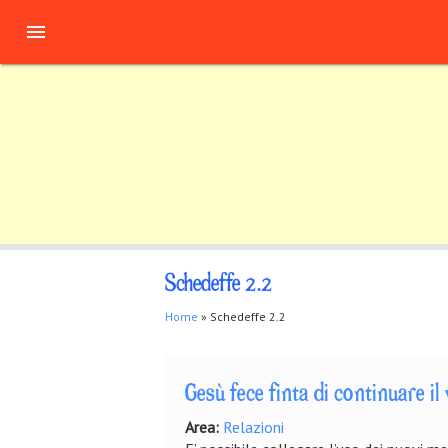
Salta al contenuto principale

Schedeffe 2.2
Tu sei qui
Home
» Schedeffe 2.2
Gesù fece finta di continuare il
Area:
Relazioni