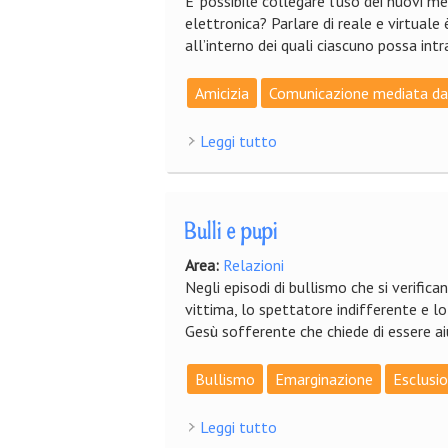
E’ possibile collegare l’uso dei nuovi 
elettronica? Parlare di reale e virtual
all’interno dei quali ciascuno possa i
Amicizia
Comunicazione mediata dal
Leggi tutto
su Gesù fece finta di conti
Bulli e pupi
Area:
Relazioni
Negli episodi di bullismo che si verificano
vittima, lo spettatore indifferente e lo 
Gesù sofferente che chiede di essere ai
Bullismo
Emarginazione
Esclusi
Leggi tutto
su Bulli e pupi