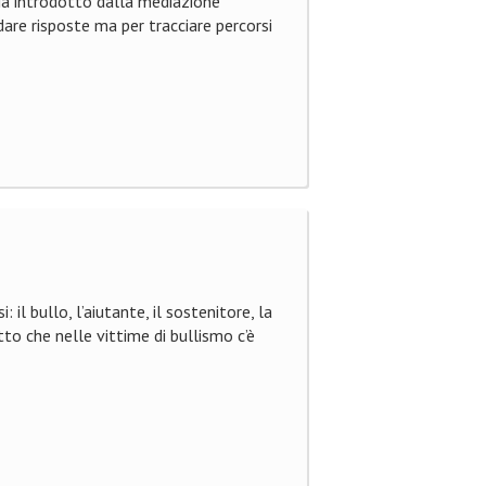
zia introdotto dalla mediazione
are risposte ma per tracciare percorsi
: il bullo, l’aiutante, il sostenitore, la
tto che nelle vittime di bullismo c’è